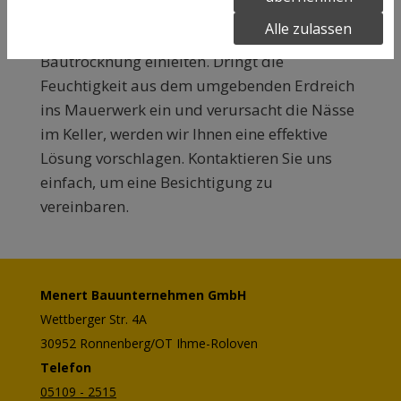
Rohr, können wir direkt die
Alle zulassen
Wasserschadensanierung inklusive
Bautrocknung einleiten. Dringt die
Feuchtigkeit aus dem umgebenden Erdreich
ins Mauerwerk ein und verursacht die Nässe
im Keller, werden wir Ihnen eine effektive
Lösung vorschlagen. Kontaktieren Sie uns
einfach, um eine Besichtigung zu
vereinbaren.
Menert Bauunternehmen GmbH
Wettberger Str. 4A
30952
Ronnenberg/OT Ihme-Roloven
Telefon
05109 - 2515