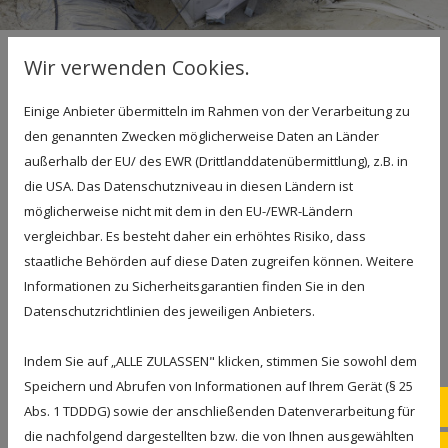
Wir verwenden Cookies.
Bauunternehmen Menert
Einige Anbieter übermitteln im Rahmen von der Verarbeitung zu
aus Ronnenberg / Region
den genannten Zwecken möglicherweise Daten an Länder
Hannover
außerhalb der EU/ des EWR (Drittlanddatenübermittlung), z.B. in
die USA. Das Datenschutzniveau in diesen Ländern ist
Ein feuchter Keller kann auf unterschiedliche
möglicherweise nicht mit dem in den EU-/EWR-Ländern
vergleichbar. Es besteht daher ein erhöhtes Risiko, dass
Schäden oder Mängel zurückzuführen sein:
staatliche Behörden auf diese Daten zugreifen können. Weitere
Eine defekte Wasser- oder Abwasserleitung
Informationen zu Sicherheitsgarantien finden Sie in den
kommt ebenso in Betracht wie die fehlende
Datenschutzrichtlinien des jeweiligen Anbieters.
Isolierung des Mauerwerks gegen die
Bodenfeuchte oder eine mangelhafte
Indem Sie auf „ALLE ZULASSEN" klicken, stimmen Sie sowohl dem
Drainage. Die Analyse der Schadensursache
Speichern und Abrufen von Informationen auf Ihrem Gerät (§ 25
ist ausschlaggebend für die weiteren
051
Abs. 1 TDDDG) sowie der anschließenden Datenverarbeitung für
Maßnahmen, denn eine reine Bautrocknung
die nachfolgend dargestellten bzw. die von Ihnen ausgewählten