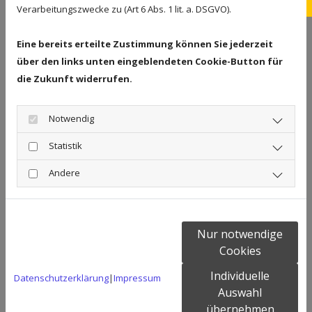
inf
reicht in der Regel nicht aus, wenn die Quelle
Verarbeitungszwecke zu (Art 6 Abs. 1 lit. a. DSGVO).
für die Feuchtigkeit nicht gefunden wird.
Verlassen Sie sich auf unsere Erfahrungen,
Eine bereits erteilte Zustimmung können Sie jederzeit
die wir in unserer langjährigen Tätigkeit als
über den links unten eingeblendeten Cookie-Button für
Bauunternehmen sammeln konnten.
die Zukunft widerrufen.
Notwendig
Statistik
Professionelle
Andere
Ursachenforschung und
Wasserschadensanierung
Nur notwendige
Sobald uns die Ergebnisse der Analyse der
Cookies
Schadenursache vorliegen, werden wir mit
Individuelle
Datenschutzerklärung
|
Impressum
Ihnen die weitere Vorgehensweise
Auswahl
besprechen. Handelt es sich um ein defektes
übernehmen